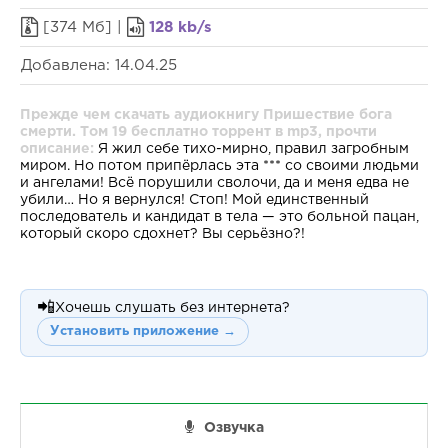
[374 Мб] |
128 kb/s
Добавлена: 14.04.25
Прежде чем скачать аудиокнигу Пришествие бога
смерти. Том 19 бесплатно торрент в mp3, прочти
описание:
Я жил себе тихо-мирно, правил загробным
миром. Но потом припёрлась эта *** со своими людьми
и ангелами! Всё порушили сволочи, да и меня едва не
убили… Но я вернулся! Стоп! Мой единственный
последователь и кандидат в тела — это больной пацан,
который скоро сдохнет? Вы серьёзно?!
📲
Хочешь слушать без интернета?
Установить приложение →
Озвучка