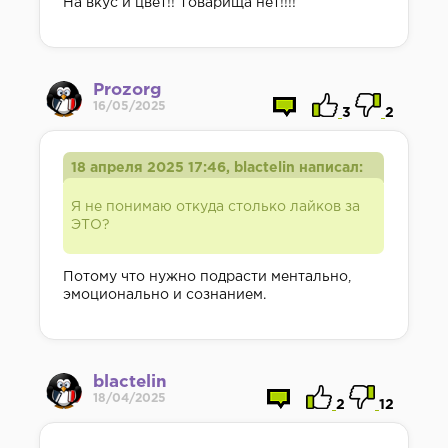
На вкус и цвет!! Товарища нет!!!!
Prozorg
16/05/2025
3
2
18 апреля 2025 17:46, blactelin написал:
Я не понимаю откуда столько лайков за
ЭТО?
Потому что нужно подрасти ментально,
эмоционально и сознанием.
blactelin
18/04/2025
2
12