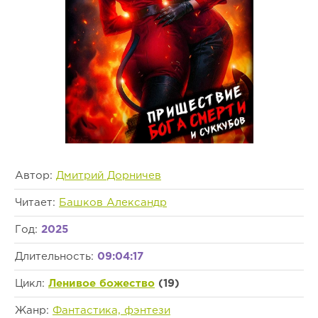
Автор:
Дмитрий Дорничев
Читает:
Башков Александр
Год:
2025
Длительность:
09:04:17
Цикл:
Ленивое божество
(19)
Жанр:
Фантастика, фэнтези