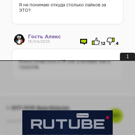
Я не понимаю откуда столько лайков за
ЭТО?
Гость Алекс
18/04/2025
12
4
1
Книга супер хоть и 19 том ,а интерес как в
первой🔥
© 2017-2026
Baza-Knig.top
16+
support@baza-knig.top