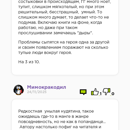
состыковки в происходящем, ГГ много ноет,
тупит, слишком мягкотелый, но при этом
решительный, бесстрашный, умный. То
слишком много думает, то делает что-то не
подумав. Включаю книги на фоне, когда
работаю, но даже при таком
прослушивании замечаешь "дыры".
Проблемы сыпятся на героя одна за другой
и своим появлением поражают на сколько
тупые люди вокруг героя.
На 3 из 10.
Мимокракодил
24/11/2025
1
0
Редкостная унылая нудятина, такое
ожидаешь где-то в манге в жанре
повседневность, но не как в попанданце...
Автору настолько пофиг на читателя и