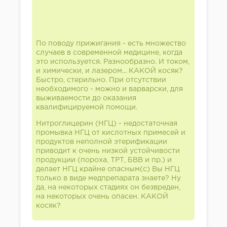
По поводу прижигания - есть множество
случаев в современной медицине, когда
это используется. Разнообразно. И током,
и химически, и лазером... КАКОЙ косяк?
Быстро, стерильно. При отсутствии
необходимого - можно и варварски, для
выживаемости до оказания
квалифицируемой помощи.
Нитроглицерин (НГЦ) - недостаточная
промывка НГЦ от кислотных примесей и
продуктов неполной этерификации
приводит к очень низкой устойчивости
продукции (пороха, ТРТ, БВВ и пр.) и
делает НГЦ крайне опасным(с) Вы НГЦ
только в виде медпрепарата знаете? Ну
да, на некоторых стадиях он безвреден,
на некоторых очень опасен. КАКОЙ
косяк?