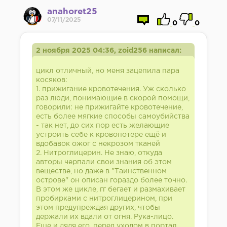
anahoret25
07/11/2025
0
0
2 ноября 2025 04:36, zoid256 написал:
цикл отличный, но меня зацепила пара
косяков:
1. прижигание кровотечения. Уж сколько
раз люди, понимающие в скорой помощи,
говорили: не прижигайте кровотечение,
есть более мягкие способы самоубийства
- так нет, до сих пор есть желающие
устроить себе к кровопотере ещё и
вдобавок ожог с некрозом тканей
2. Нитроглицерин. Не знаю, откуда
авторы черпали свои знания об этом
веществе, но даже в "Таинственном
острове" он описан гораздо более точно.
В этом же цикле, гг бегает и размахивает
пробирками с нитроглицерином, при
этом предупреждая других, чтобы
держали их вдали от огня. Рука-лицо.
Еще и дядя его, перед уходом в портал,