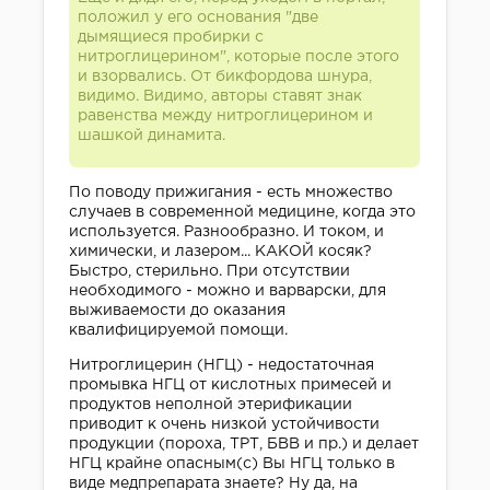
положил у его основания "две
дымящиеся пробирки с
нитроглицерином", которые после этого
и взорвались. От бикфордова шнура,
видимо. Видимо, авторы ставят знак
равенства между нитроглицерином и
шашкой динамита.
По поводу прижигания - есть множество
случаев в современной медицине, когда это
используется. Разнообразно. И током, и
химически, и лазером... КАКОЙ косяк?
Быстро, стерильно. При отсутствии
необходимого - можно и варварски, для
выживаемости до оказания
квалифицируемой помощи.
Нитроглицерин (НГЦ) - недостаточная
промывка НГЦ от кислотных примесей и
продуктов неполной этерификации
приводит к очень низкой устойчивости
продукции (пороха, ТРТ, БВВ и пр.) и делает
НГЦ крайне опасным(с) Вы НГЦ только в
виде медпрепарата знаете? Ну да, на