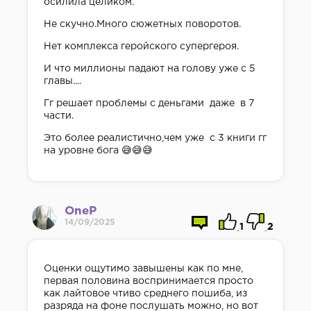
осилила целиком.
Не скучно.Много сюжетных поворотов.
Нет комплекса геройского супергероя.
И что миллионы падают на голову уже с 5
главы....
Гг решает проблемы с деньгами даже в 7
части.
Это более реалистично,чем уже с 3 книги гг
на уровне бога 😅😅😅
OneP
14/09/2025
1
2
Оценки ощутимо завышены как по мне,
первая половина воспринимается просто
как лайтовое чтиво среднего пошиба, из
разряда на фоне послушать можно, но вот