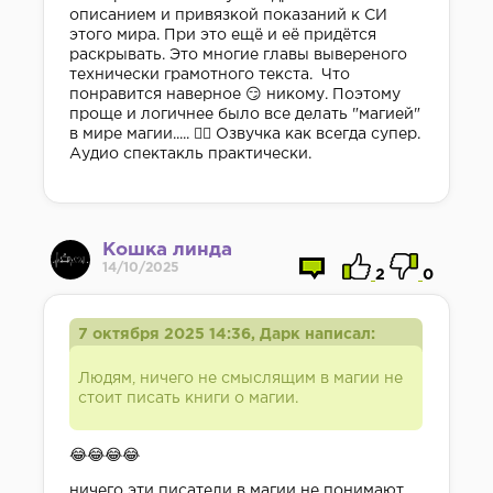
описанием и привязкой показаний к СИ
этого мира. При это ещё и её придётся
раскрывать. Это многие главы вывереного
технически грамотного текста. Что
понравится наверное 😏 никому. Поэтому
проще и логичнее было все делать "магией"
в мире магии..... 😮‍💨 Озвучка как всегда супер.
Аудио спектакль практически.
Кошка линда
14/10/2025
2
0
7 октября 2025 14:36, Дарк написал:
Людям, ничего не смыслящим в магии не
стоит писать книги о магии.
😂😂😂😂
ничего эти писатели в магии не понимают.