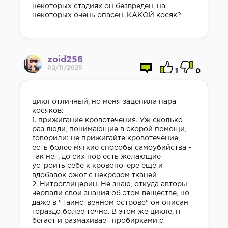
некоторых стадиях он безвреден, на
некоторых очень опасен. КАКОЙ косяк?
zoid256
02/11/2025
1
0
цикл отличный, но меня зацепила пара
косяков:
1. прижигание кровотечения. Уж сколько
раз люди, понимающие в скорой помощи,
говорили: не прижигайте кровотечение,
есть более мягкие способы самоубийства -
так нет, до сих пор есть желающие
устроить себе к кровопотере ещё и
вдобавок ожог с некрозом тканей
2. Нитроглицерин. Не знаю, откуда авторы
черпали свои знания об этом веществе, но
даже в "Таинственном острове" он описан
гораздо более точно. В этом же цикле, гг
бегает и размахивает пробирками с