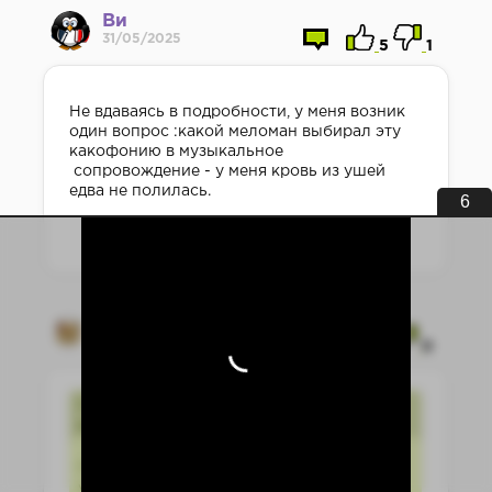
Ви
31/05/2025
5
1
Не вдаваясь в подробности, у меня возник
один вопрос :какой меломан выбирал эту
какофонию в музыкальное
сопровождение - у меня кровь из ушей
едва не полилась.
5
Digimotik
17/05/2025
6
0
1 апреля 2025 00:15, Гость Алексей
написал:
После слов ГГ - Я не собираюсь его
убивать. Мне захотелось убить автора!