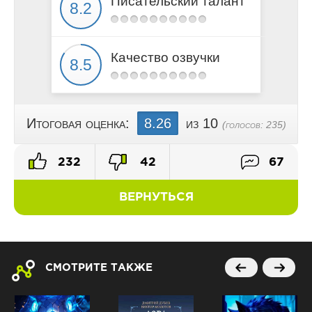
Писательский талант
Качество озвучки
Итоговая оценка:
8.26
из 10
(голосов:
235
)
232
42
67
ВЕРНУТЬСЯ
СМОТРИТЕ ТАКЖЕ