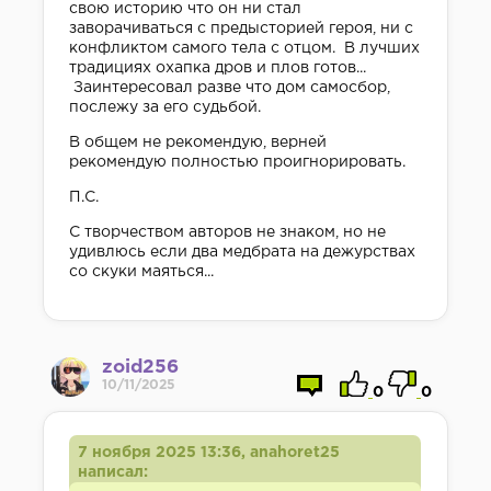
свою историю что он ни стал
заворачиваться с предысторией героя, ни с
конфликтом самого тела с отцом. В лучших
традициях охапка дров и плов готов...
Заинтересовал разве что дом самосбор,
послежу за его судьбой.
В общем не рекомендую, верней
рекомендую полностью проигнорировать.
П.С.
С творчеством авторов не знаком, но не
удивлюсь если два медбрата на дежурствах
со скуки маяться...
zoid256
10/11/2025
0
0
7 ноября 2025 13:36, anahoret25
написал: