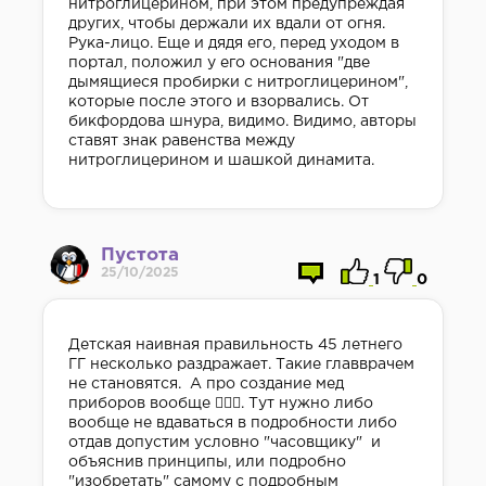
нитроглицерином, при этом предупреждая
других, чтобы держали их вдали от огня.
Рука-лицо. Еще и дядя его, перед уходом в
портал, положил у его основания "две
дымящиеся пробирки с нитроглицерином",
которые после этого и взорвались. От
бикфордова шнура, видимо. Видимо, авторы
ставят знак равенства между
нитроглицерином и шашкой динамита.
Пустота
25/10/2025
1
0
Детская наивная правильность 45 летнего
ГГ несколько раздражает. Такие главврачем
не становятся. А про создание мед
приборов вообще 🤦🏻‍♂️. Тут нужно либо
вообще не вдаваться в подробности либо
отдав допустим условно "часовщику" и
объяснив принципы, или подробно
"изобретать" самому с подробным