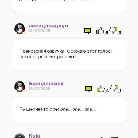
лкоацлоацлуо
16/07/2025
6
3
Прекрасная озвучка! Обожаю этот голос!
респект респект респект!
Брандашмыг
16/07/2025
4
1
То шепчет,то орет,зае.... зае.... зае.....
Kuki