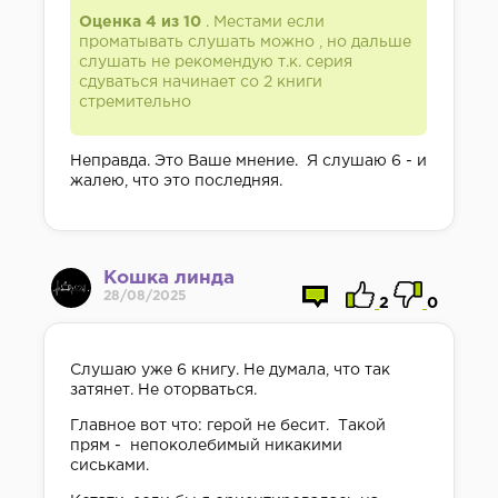
Оценка 4 из 10
. Местами если
проматывать слушать можно , но дальше
слушать не рекомендую т.к. серия
сдуваться начинает со 2 книги
стремительно
Неправда. Это Ваше мнение. Я слушаю 6 - и
жалею, что это последняя.
Кошка линда
28/08/2025
2
0
Слушаю уже 6 книгу. Не думала, что так
затянет. Не оторваться.
Главное вот что: герой не бесит. Такой
прям - непоколебимый никакими
сиськами.