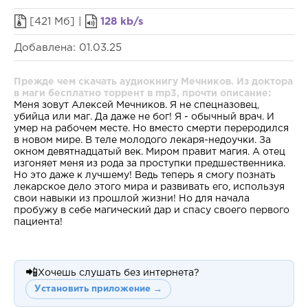
[421 Мб] |
128 kb/s
Добавлена: 01.03.25
Прежде чем скачать аудиокнигу Мечников. Из доктора
в маги бесплатно торрент в mp3, прочти описание:
Меня зовут Алексей Мечников. Я не спецназовец,
убийца или маг. Да даже не бог! Я - обычный врач. И
умер на рабочем месте. Но вместо смерти переродился
в новом мире. В теле молодого лекаря-недоучки. За
окном девятнадцатый век. Миром правит магия. А отец
изгоняет меня из рода за проступки предшественника.
Но это даже к лучшему! Ведь теперь я смогу познать
лекарское дело этого мира и развивать его, используя
свои навыки из прошлой жизни! Но для начала
пробужу в себе магический дар и спасу своего первого
пациента!
📲
Хочешь слушать без интернета?
Установить приложение →