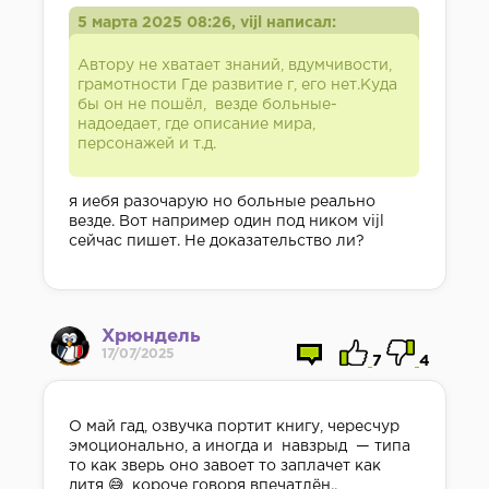
5 марта 2025 08:26, vijl написал:
Автору не хватает знаний, вдумчивости,
грамотности Где развитие г, его нет.Куда
бы он не пошёл, везде больные-
надоедает, где описание мира,
персонажей и т.д.
я иебя разочарую но больные реально
везде. Вот например один под ником vijl
сейчас пишет. Не доказательство ли?
Хрюндель
17/07/2025
7
4
О май гад, озвучка портит книгу, чересчур
эмоционально, а иногда и навзрыд — типа
то как зверь оно завоет то заплачет как
дитя 😅, короче говоря впечатлён..