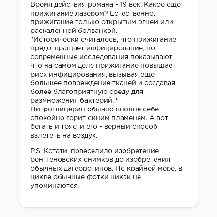
Время действия романа - 19 век. Какое еще
прижигание лазером? Естественно,
прижигание только открытым огнем или
раскаленной болванкой.
"Исторически считалось, что прижигание
предотвращает инфицирование, но
современные исследования показывают,
что на самом деле прижигание повышает
риск инфицирования, вызывая еще
большее повреждение тканей и создавая
более благоприятную среду для
размножения бактерий. "
Нитроглицерин обычно вполне себе
спокойно горит синим пламенем. А вот
бегать и трясти его - верный способ
взлететь на воздух.
P.S. Кстати, повеселило изобретение
рентгеновских снимков до изобретения
обычных дагерротипов. По крайней мере, в
цикле обычные фотки никак не
упоминаются.