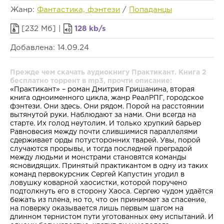
Жанр:
Фантастика, фэнтези
/
Попаданцы
[232 Мб] |
128 kb/s
Добавлена: 14.09.24
Прежде чем скачать аудиокнигу Практикант. Книга 2
бесплатно торрент в mp3, прочти описание:
«Практикант» – роман Дмитрия Гришанина, вторая
книга одноименного цикла, жанр РеалРПГ, городское
фэнтези. Они здесь. Они рядом. Порой на расстоянии
вытянутой руки. Наблюдают за нами. Они всегда на
старте. Их голод неутолим. И только хрупкий барьер
Равновесия между почти слившимися параллелями
сдерживает орды потусторонних тварей. Увы, порой
случаются прорывы, и тогда последней преградой
между людьми и монстрами становятся команды
ясновидящих. Принятый практикантом в одну из таких
команд первокурсник Сергей Капустин угодил в
ловушку коварной хаосистки, которой поручено
подтолкнуть его в сторону Хаоса. Сергею чудом удаётся
бежать из плена, но то, что он принимает за спасение,
на поверку оказывается лишь первым шагом на
длинном тернистом пути уготованных ему испытаний. И