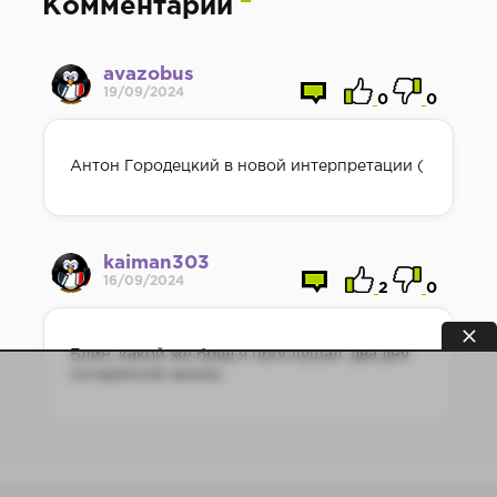
Комментарии
avazobus
19/09/2024
0
0
Антон Городецкий в новой интерпретации (
kaiman303
16/09/2024
2
0
Блин, какой же бред я прослушал. два дня
потерянной жизни.