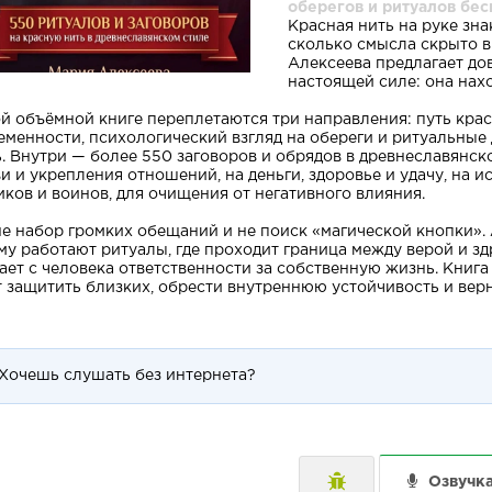
оберегов и ритуалов бес
Красная нить на руке зна
сколько смысла скрыто в
Алексеева предлагает до
настоящей силе: она нахо
ой объёмной книге переплетаются три направления: путь крас
еменности, психологический взгляд на обереги и ритуальные
ь. Внутри — более 550 заговоров и обрядов в древнеславянско
и и укрепления отношений, на деньги, здоровье и удачу, на и
иков и воинов, для очищения от негативного влияния.
не набор громких обещаний и не поиск «магической кнопки». 
му работают ритуалы, где проходит граница между верой и з
ает с человека ответственности за собственную жизнь. Книг
т защитить близких, обрести внутреннюю устойчивость и верн
Хочешь слушать без интернета?
Озвучк