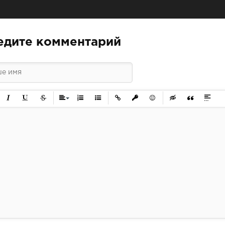
едите комментарий
ужирный
Курсив
Подчеркнутый
Зачеркнутый
Выравнивание
Нумерованный список
Маркированный список
Вставить ссылку
Вставить защищенную ссылк
Вставить смайлик
Вставка скрытого 
Вставка цит
Вставк