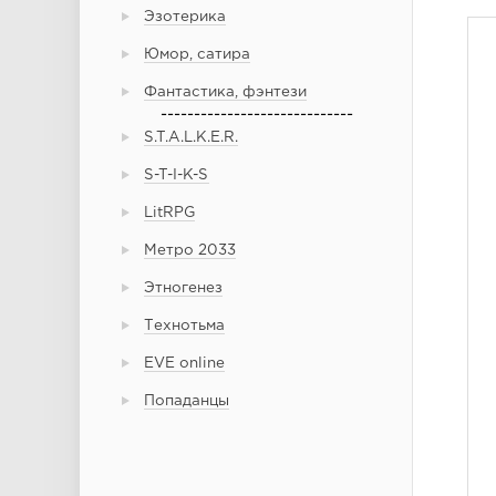
Эзотерика
Юмор, сатира
Фантастика, фэнтези
-----------------------------
S.T.A.L.K.E.R.
S-T-I-K-S
LitRPG
Метро 2033
Этногенез
Технотьма
EVE online
Попаданцы