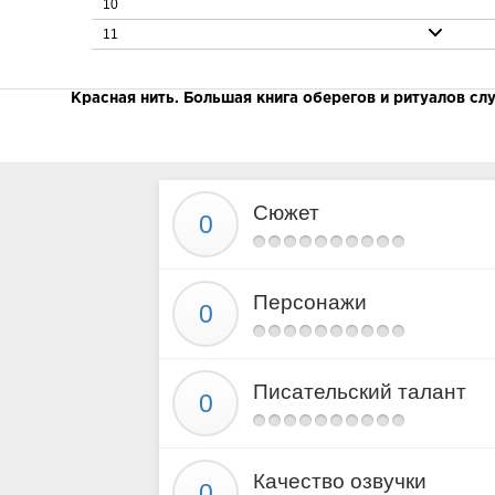
10
11
12
13
Красная нить. Большая книга оберегов и ритуалов сл
14
15
16
Сюжет
17
18
19
Персонажи
20
21
22
Писательский талант
23
24
25
Качество озвучки