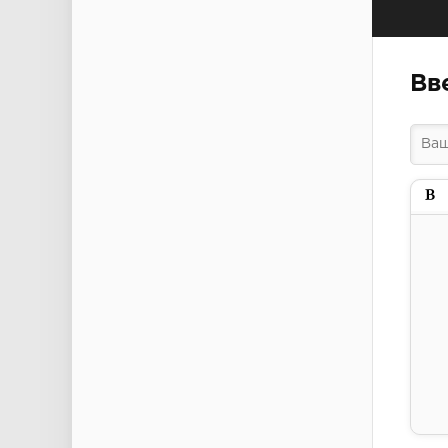
Вв
Пол