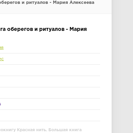
оберегов и ритуалов - Мария Алексеева
га оберегов и ритуалов - Мария
ия
ес
s
иокнигу Красная нить. Большая книга