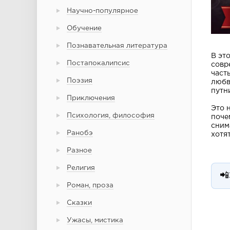
Научно-популярное
Обучение
Познавательная литература
В эт
Постапокалипсис
совр
част
Поэзия
любв
путн
Приключения
Это 
Психология, философия
поче
сним
Ранобэ
хотя
Разное
Религия
📲
Роман, проза
Сказки
Ужасы, мистика