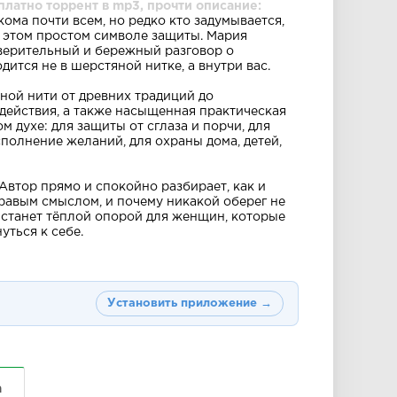
платно торрент в mp3, прочти описание:
кома почти всем, но редко кто задумывается,
 этом простом символе защиты. Мария
верительный и бережный разговор о
дится не в шерстяной нитке, а внутри вас.
ной нити от древних традиций до
 действия, а также насыщенная практическая
м духе: для защиты от сглаза и порчи, для
сполнение желаний, для охраны дома, детей,
Автор прямо и спокойно разбирает, как и
дравым смыслом, и почему никакой оберег не
а станет тёплой опорой для женщин, которые
уться к себе.
Установить приложение →
а