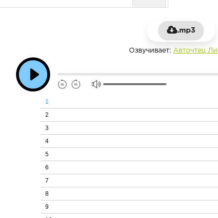
.mp3
Озвучивает:
Авточтец Ли
1
2
3
4
5
6
7
8
9