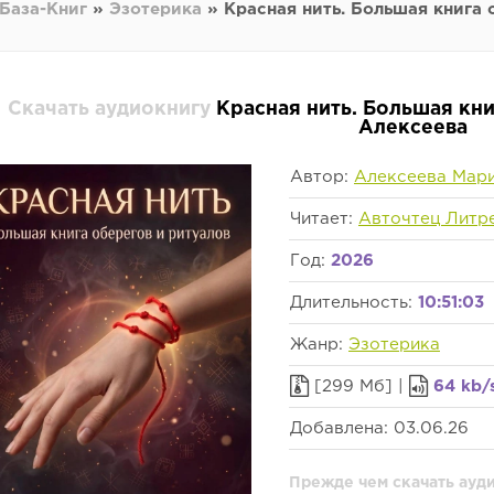
База-Книг
»
Эзотерика
» Красная нить. Большая книга 
Скачать аудиокнигу
Красная нить. Большая кни
Алексеева
Автор:
Алексеева Мар
Читает:
Авточтец Литр
Год:
2026
Длительность:
10:51:03
Жанр:
Эзотерика
[299 Мб] |
64 kb/
Добавлена: 03.06.26
Прежде чем скачать ауд