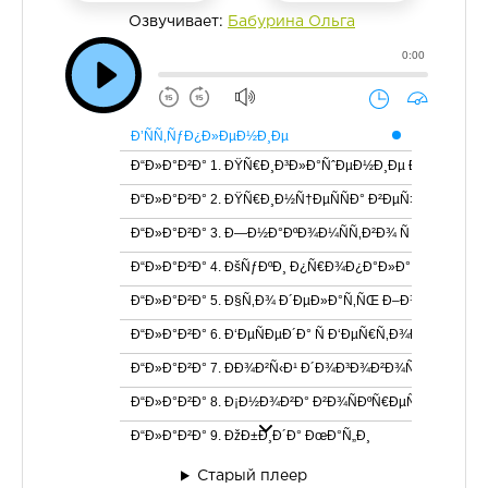
Озвучивает:
Бабурина Ольга
0:00
Ð’ÑÑ‚ÑƒÐ¿Ð»ÐµÐ½Ð¸Ðµ
Ð“Ð»Ð°Ð²Ð° 1. ÐŸÑ€Ð¸Ð³Ð»Ð°ÑˆÐµÐ½Ð¸Ðµ Ð² Ð³Ð¾ÑÑ‚
Ð“Ð»Ð°Ð²Ð° 2. ÐŸÑ€Ð¸Ð½Ñ†ÐµÑÑÐ° Ð²ÐµÑ‡ÐµÑ€Ð¸Ð½
Ð“Ð»Ð°Ð²Ð° 3. Ð—Ð½Ð°ÐºÐ¾Ð¼ÑÑ‚Ð²Ð¾ Ñ Ð‘ÐµÑ€Ñ‚Ð
Ð“Ð»Ð°Ð²Ð° 4. ÐšÑƒÐºÐ¸ Ð¿Ñ€Ð¾Ð¿Ð°Ð»Ð°
Ð“Ð»Ð°Ð²Ð° 5. Ð§Ñ‚Ð¾ Ð´ÐµÐ»Ð°Ñ‚ÑŒ Ð–Ð¾Ð·Ð¸
Ð“Ð»Ð°Ð²Ð° 6. Ð‘ÐµÑÐµÐ´Ð° Ñ Ð‘ÐµÑ€Ñ‚Ð¾Ð¹
Ð“Ð»Ð°Ð²Ð° 7. ÐÐ¾Ð²Ñ‹Ð¹ Ð´Ð¾Ð³Ð¾Ð²Ð¾Ñ€
Ð“Ð»Ð°Ð²Ð° 8. Ð¡Ð½Ð¾Ð²Ð° Ð²Ð¾ÑÐºÑ€ÐµÑÐµÐ½ÑŒÐ
Ð“Ð»Ð°Ð²Ð° 9. ÐžÐ±Ð¸Ð´Ð° ÐœÐ°Ñ„Ð¸
Ð“Ð»Ð°Ð²Ð° 10. Ð‘ÐµÐ´Ð° Ð¿Ñ€Ð¸ÑˆÐ»Ð°
Старый плеер