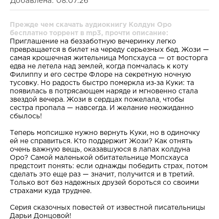
Добавлена: 08.07.26
Прежде чем скачать аудиокнигу Колдун Оро
бесплатно торрент в mp3, прочти описание:
Приглашение на беззаботную вечеринку легко
превращается в билет на череду серьезных бед. Жози —
самая крошечная жительница Мопсхауса — от восторга
едва не летела над землей, когда помчалась к коту
Филиппу и его сестре Флоре на секретную ночную
тусовку. Но радость быстро померкла из‑за Куки: та
появилась в потрясающем наряде и мгновенно стала
звездой вечера. Жози в сердцах пожелала, чтобы
сестра пропала — навсегда. И желание неожиданно
сбылось!
Теперь мопсишке нужно вернуть Куки, но в одиночку
ей не справиться. Кто поддержит Жози? Как отнять
очень важную вещь, оказавшуюся в лапах колдуна
Оро? Самой маленькой обитательнице Мопсхауса
предстоит понять: если однажды победить страх, потом
сделать это еще раз — значит, получится и в третий.
Только вот без надежных друзей бороться со своими
страхами куда труднее.
Серия сказочных повестей от известной писательницы
Дарьи Донцовой!