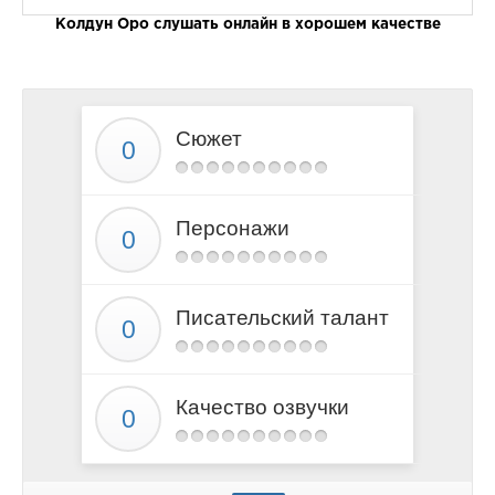
Ð“Ð»Ð°Ð²Ð° 11. Ð¡Ð»Ð¾Ð¶Ð½Ð°Ñ Ð±ÐµÑÐµÐ´Ð°
Колдун Оро слушать онлайн в хорошем качестве
Ð“Ð»Ð°Ð²Ð° 12. ÐžÑ‚Ñ€Ð¸Ñ†Ð°Ñ‚ÐµÐ»ÑŒÐ½Ð°Ñ ÑÐ¾Ð
Ð“Ð»Ð°Ð²Ð° 13. ÐÑƒÐ¶Ð½Ñ‹Ðµ ÑÐ¾Ð²ÐµÑ‚Ñ‹
Ð“Ð»Ð°Ð²Ð° 14. Ð‘ÐµÑ€Ñ‚Ð° Ñ€ÑÐ´Ð¾Ð¼
Сюжет
Ð“Ð»Ð°Ð²Ð° 15. Ð’Ð·Ð³Ð»ÑÐ´ Ð½Ðµ Ð¿Ð¾Ð´Ð´ÐµÐ»Ð°
Ð“Ð»Ð°Ð²Ð° 16. Ð›ÐµÑ‚ÑƒÑ‡Ð°Ñ Ð¼Ñ‹ÑˆÑŒ
Ð“Ð»Ð°Ð²Ð° 17. ÐŸÐ¾ÑÐ»ÐµÐ´Ð½Ð¸Ð¹ Ð¾Ð±Ð¼Ð°Ð½
Персонажи
Ð­Ð¿Ð¸Ð»Ð¾Ð³
Писательский талант
Качество озвучки