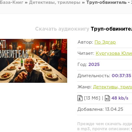
База-Книг
»
Детективы, триллеры
» Труп-обвинитель -
Скачать аудиокнигу
Труп-обвините
Автор:
По Эдгар
Читает:
Кургузова Юли
Год:
2025
Длительность:
00:37:35
Жанр:
Детективы, трил
[13 Мб] |
48 kb/s
Добавлена: 13.04.25
Прежде чем скачать ауд
в mp3, прочти описание: