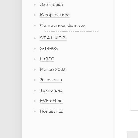
Эзотерика
Юмор, сатира
Фантастика, фэнтези
-----------------------------
S.T.A.L.K.E.R.
S-T-I-K-S
LitRPG
Метро 2033
Этногенез
Технотьма
EVE online
Попаданцы