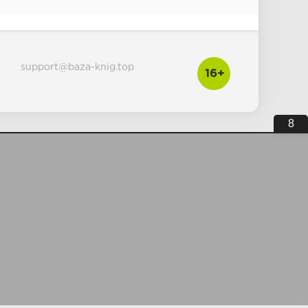
support@baza-knig.top
16+
7