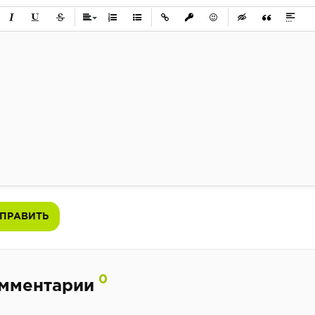
ужирный
Курсив
Подчеркнутый
Зачеркнутый
Выравнивание
Нумерованный список
Маркированный список
Вставить ссылку
Вставить защищенную ссылк
Вставить смайлик
Вставка скрытого 
Вставка цит
Вставк
ПРАВИТЬ
0
мментарии