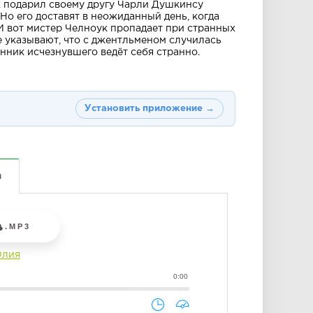
 подарил своему другу Чарли Душкинсу
Но его доставят в неожиданный день, когда
 И вот мистер Челноук пропадает при странных
е указывают, что с джентльменом случилась
янник исчезнувшего ведёт себя странно.
Установить приложение →
а
.MP3
Юлия
0:00