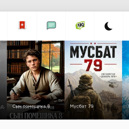
Сын помещика 8
Мусбат 79