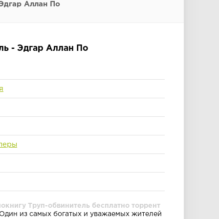
 Эдгар Аллан По
ль - Эдгар Аллан По
я
леры
иокнигу Труп-обвинитель бесплатно торрент
Один из самых богатых и уважаемых жителей