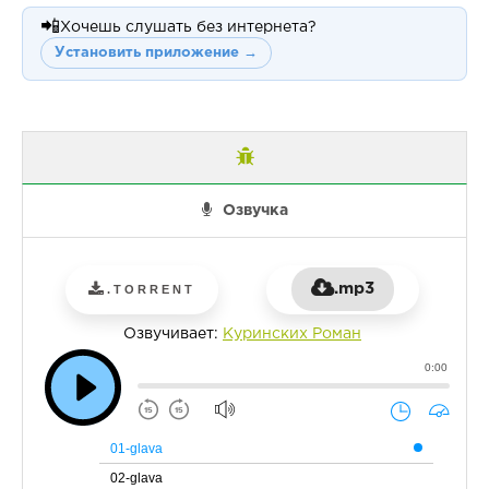
📲
Хочешь слушать без интернета?
Установить приложение →
Озвучка
.mp3
.TORRENT
Озвучивает:
Куринских Роман
0:00
01-glava
02-glava