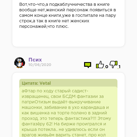
Вот,что-что,а подкаблучничества в книге
вообще нет,женский персонаж появиться в
самом конце книги,уже в госпитале на пару
строк,а так в книге нет женских
персонажей,что плюс.
Псих
10/06/2020
0
1
Цитата: Vetal
аФтар по ходу старый садист-
извращенец, свои БСДМ фантазии за
патриОтизьм выдаёт-выкручивание
машонки, забивание в ухо карандаша и
как вишенка на торте полено в задний
проход, это теперь фантастика?!!! Этому
фантазёру 62! На бирже проигрался и
крыша потекла.. не удивлюсь если он
врагов живьём варить станет, про кол