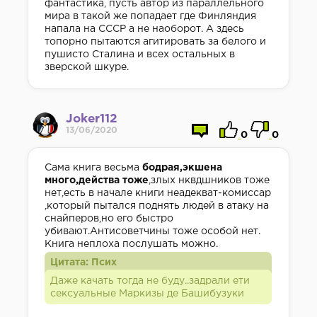
фантастика, пусть автор из параллельного
мира в такой же попадает где Финляндия
напала на СССР а не наоборот. А здесь
топорно пытаются агитировать за белого и
пушисто Сталина и всех остальных в
зверской шкуре.
Joker112
13/06/2020
0
0
Сама книга весьма
бодрая,экшена
много,действа тоже
,злых нквдшников тоже
нет,есть в начале книги неадекват-комиссар
,который пытался поднять людей в атаку на
снайперов,но его быстро
убивают.Антисоветчины тоже особой нет.
Книга неплоха послушать можно.
Цитата: Псих
Даже качать тогда не буду..задрали ети
сексуальные Маркизы де Башибузуки