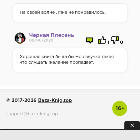
На своей волне . Мне не понравилось.
Черная Плесень
09/06/2020
1
0
Хорошая книга была бы.Но озвучка такая
что слушать желание пропадает.
© 2017-2026
Baza-Knig.top
16+
support@baza-knig.top