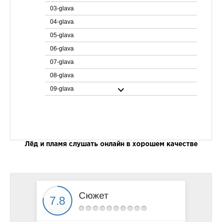
03-glava
04-glava
05-glava
06-glava
07-glava
08-glava
09-glava
10-glava
11-glava
12-glava
13-glava
Лёд и пламя слушать онлайн в хорошем качестве
14-glava
15-glava
16-glava
Сюжет
17-glava
18-glava