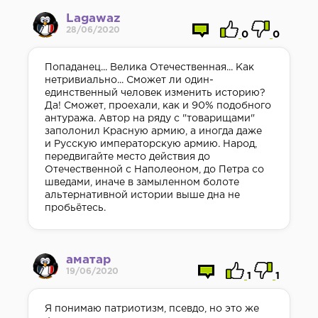
Lagawaz
28/06/2020
0
0
Попаданец... Велика Отечественная... Как
нетривиально... Сможет ли один-
единственный человек изменить историю?
Да! Сможет, проехали, как и 90% подобного
антуража. Автор на ряду с "товарищами"
заполонил Красную армию, а иногда даже
и Русскую императорскую армию. Народ,
передвигайте место действия до
Отечественной с Наполеоном, до Петра со
шведами, иначе в замыленном болоте
альтернативной истории выше дна не
пробьётесь.
аматар
19/06/2020
1
1
Я понимаю патриотизм, псевдо, но это же