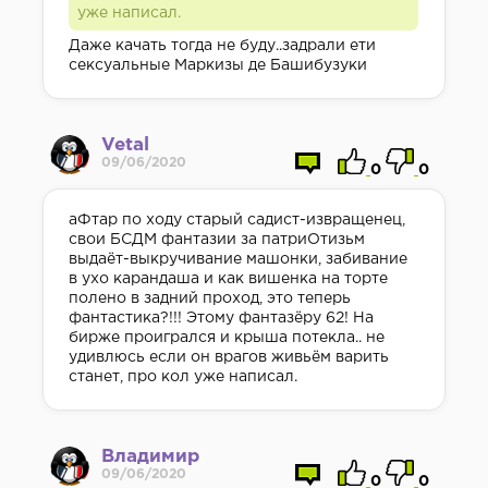
уже написал.
Даже качать тогда не буду..задрали ети
сексуальные Маркизы де Башибузуки
Vetal
09/06/2020
0
0
аФтар по ходу старый садист-извращенец,
свои БСДМ фантазии за патриОтизьм
выдаёт-выкручивание машонки, забивание
в ухо карандаша и как вишенка на торте
полено в задний проход, это теперь
фантастика?!!! Этому фантазёру 62! На
бирже проигрался и крыша потекла.. не
удивлюсь если он врагов живьём варить
станет, про кол уже написал.
Владимир
09/06/2020
0
0