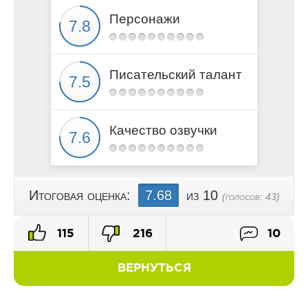
19-glava
Персонажи
20-glava
21-glava
22-glava
Писательский талант
23-glava
24-glava
25-glava
Качество озвучки
Итоговая оценка:
7.68
из 10
(голосов:
43
)
115
216
10
ВЕРНУТЬСЯ