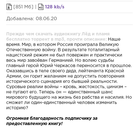
[851 Мб] |
128 kb/s
Добавлена: 08.06.20
Прежде чем скачать аудиокнигу Лёд и пламя
бесплатно торрент в mp3, прочти описание:
Наше
время. Мир, в котором Россия проиграла Великую
Отечественную войну. В результате тоталитарный
нацистский режим не был повержен и практически
весь мир завоёван Германией. Но волею судьбы
главный герой Юрий Черкасов переносится в прошлое.
Оказавшись в теле своего деда, лейтенанта Красной
Армии, он горит желанием не допустить повторения
исторического сценария его бывшей реальности.
Суровые реалии войны – кровь, жестокость, цинизм –
не пугают его. Теперь он — единственный шанс
мирового будущего на жизнь без рабства и насилия. Но
сможет ли один-единственный человек изменить
историю?
Огромная благодарность подписчику за
предоставленную книгу!