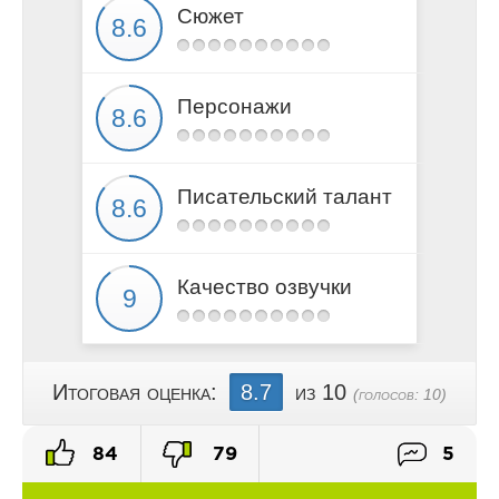
Сюжет
Персонажи
Писательский талант
Качество озвучки
Итоговая оценка:
8.7
из 10
(голосов:
10
)
84
79
5