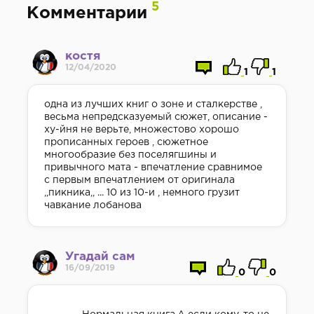
5
Комментарии
костя
12/04/2020
1
1
одна из лучших книг о зоне и сталкерстве ,
весьма непредсказуемый сюжет, описание -
ху-йня не верьте, множестово хорошо
прописанных героев , сюжетное
многообразие без поселягшины и
привычного мата - впечатление сравнимое
с первым впечатлением от оригинала
,,пикника,, ... 10 из 10-и , немного грузит
чавкание лобанова
Угадай сам
16/09/2019
0
0