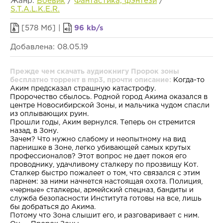
Жанр:
Боевик
/
Фантастика, фэнтези
/
S.T.A.L.K.E.R.
[578 Мб] |
96 kb/s
Добавлена: 08.05.19
Прежде чем скачать аудиокнигу Пророк зоны
бесплатно торрент в mp3, прочти описание:
Когда-то
Аким предсказал страшную катастрофу.
Пророчество сбылось. Родной город Акима оказался в
центре Новосибирской Зоны, и мальчика чудом спасли
из оплывающих руин.
Прошли годы, Аким вернулся. Теперь он стремится
назад, в Зону.
Зачем? Что нужно слабому и неопытному на вид
парнишке в Зоне, легко убивающей самых крутых
профессионалов? Этот вопрос не дает покоя его
проводнику, удачливому сталкеру по прозвищу Кот.
Сталкер быстро пожалеет о том, что связался с этим
парнем: за ними начнется настоящая охота. Полиция,
«черные» сталкеры, армейский спецназ, бандиты и
служба безопасности Института готовы на все, лишь
бы добраться до Акима.
Потому что Зона слышит его, и разговаривает с ним.