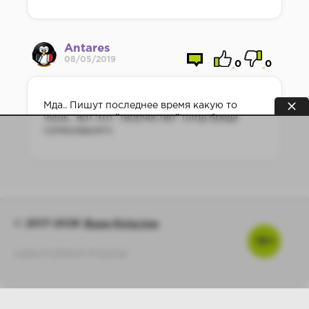
Antares
08/05/2019
0
0
Мда.. Пишут последнее время какую то
чушь, вот это "творчество" плод бреда
сумашедшего.
© 2017-2026
Baza-Knig.top
16+
support@baza-knig.top