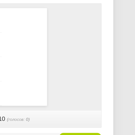
10
(голосов:
0
)