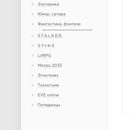
Эзотерика
Юмор, сатира
Фантастика, фэнтези
-----------------------------
S.T.A.L.K.E.R.
S-T-I-K-S
LitRPG
Метро 2033
Этногенез
Технотьма
EVE online
Попаданцы