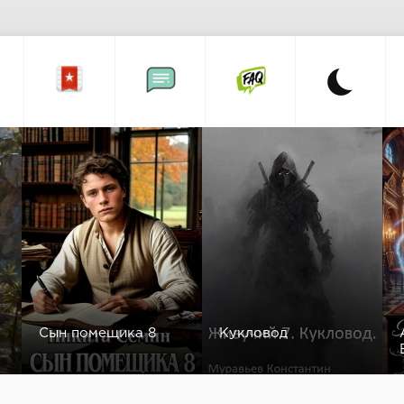
а
Сын помещика 8
Кукловод