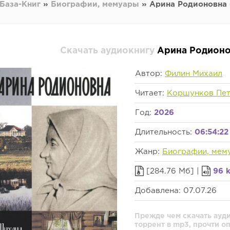
База-Книг
»
Биографии, мемуары
» Арина Родионовна 
Скачать аудиокнигу
Арина Родионо
Автор:
Филин Михаил
Читает:
Коршунков Пе
Год:
2026
Длительность:
06:54:22
Жанр:
Биографии, мем
[284.76 Мб] |
96 
Добавлена: 07.07.26
Прежде чем скачать ауд
торрент в mp3, прочти о