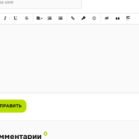
0049.mp3
0050.mp3
ужирный
Курсив
Подчеркнутый
Зачеркнутый
Выравнивание
Нумерованный список
Маркированный список
Вставить ссылку
Вставить защищенную ссылк
Вставить смайлик
Вставка скрытого 
Вставка цит
Вставк
ПРАВИТЬ
0
мментарии