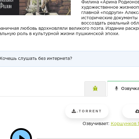
Филина «Арина Родионов
художественное жизнеоп
главной «подруги» Алекс
исторические документы
воссоздать реальный обл
раничная любовь вдохновляли великого поэта. Издание раскры
альную роль в культурной жизни пушкинской эпохи.
Хочешь слушать без интернета?
Озвучк
.TORRENT
Озвучивает:
Коршунков 