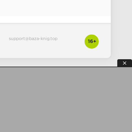
support@baza-knig.top
16+