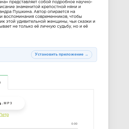
на» представляет собой подробное научно-
исание знаменитой крепостной няни и
андра Пушкина. Автор опирается на
 и воспоминания современников, чтобы
ик этой удивительной женщины, чьи сказки и
вает не только её личную судьбу, но и её
Установить приложение →
а
.MP3
Петр
0:00