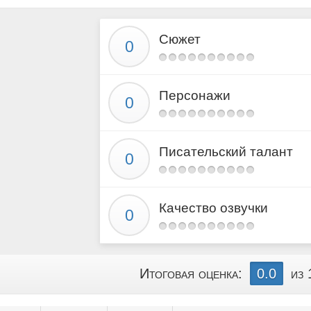
0016.mp3
0017.mp3
Сюжет
0018.mp3
0019.mp3
0020.mp3
Персонажи
0021.mp3
0022.mp3
0023.mp3
Писательский талант
0024.mp3
0025.mp3
0026.mp3
Качество озвучки
0027.mp3
0028.mp3
0029.mp3
Итоговая оценка:
0.0
из 
0030.mp3
0031.mp3
0032.mp3