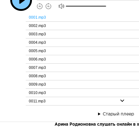
0001.mp3
0002.mp3
0003.mp3
0004.mp3
0005.mp3
0006.mp3
0007.mp3
0008.mp3
0009.mp3
0010.mp3
0011.mp3
0012.mp3
Старый плеер
0013.mp3
Арина Родионовна слушать онлайн в 
0014.mp3
0015.mp3