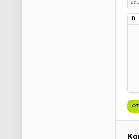
Пол
ОТ
Ко