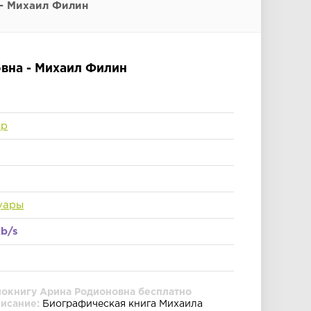
- Михаил Филин
вна - Михаил Филин
тр
уары
kb/s
иокнигу Арина Родионовна бесплатно
писание:
Биографическая книга Михаила