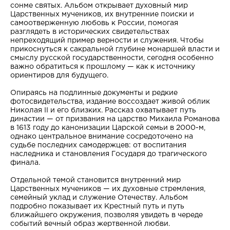
сонме святых. Альбом открывает духовный мир
Царственных мучеников, их внутренние поиски и
самоотверженную любовь к России, помогая
разглядеть в исторических свидетельствах
непреходящий пример верности и служения. Чтобы
прикоснуться к сакральной глубине монаршей власти и
смыслу русской государственности, сегодня особенно
важно обратиться к прошлому — как к источнику
ориентиров для будущего.
Опираясь на подлинные документы и редкие
фотосвидетельства, издание воссоздает живой облик
Николая II и его близких. Рассказ охватывает путь
династии — от призвания на царство Михаила Романова
в 1613 году до канонизации Царской семьи в 2000-м,
однако центральное внимание сосредоточено на
судьбе последних самодержцев: от воспитания
наследника и становления Государя до трагического
финала.
Отдельной темой становится внутренний мир
Царственных мучеников — их духовные стремления,
семейный уклад и служение Отечеству. Альбом
подробно показывает их Крестный путь и путь
ближайшего окружения, позволяя увидеть в череде
событий вечный образ жертвенной любви.