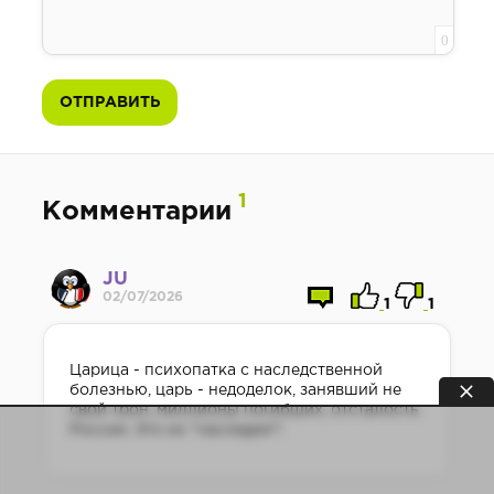
0
ОТПРАВИТЬ
1
Комментарии
JU
02/07/2026
1
1
Царица - психопатка с наследственной
болезнью, царь - недоделок, занявший не
свой трон, миллионы погибших, отсталость
России. Это их "наследие"!