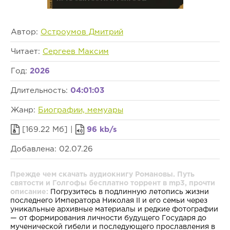
Автор:
Остроумов Дмитрий
Читает:
Сергеев Максим
Год:
2026
Длительность:
04:01:03
Жанр:
Биографии, мемуары
[169.22 Мб] |
96 kb/s
Добавлена: 02.07.26
Прежде чем скачать аудиокнигу Романовы. Путь
святости и Голгофы бесплатно торрент в mp3, прочти
описание:
Погрузитесь в подлинную летопись жизни
последнего Императора Николая II и его семьи через
уникальные архивные материалы и редкие фотографии
— от формирования личности будущего Государя до
мученической гибели и последующего прославления в