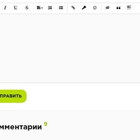
ужирный
Курсив
Подчеркнутый
Зачеркнутый
Выравнивание
Нумерованный список
Маркированный список
Вставить ссылку
Вставить защищенную ссылк
Вставить смайлик
Вставка скрытого 
Вставка цит
Вставк
ПРАВИТЬ
9
мментарии