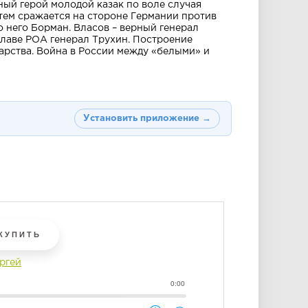
ный герой молодой казак по воле случая
атем сражается на стороне Германии против
о него Борман. Власов – верный генерал
 главе РОА генерал Трухин. Построение
дарства. Война в России между «белыми» и
Установить приложение →
КУПИТЬ
ргей
0:00