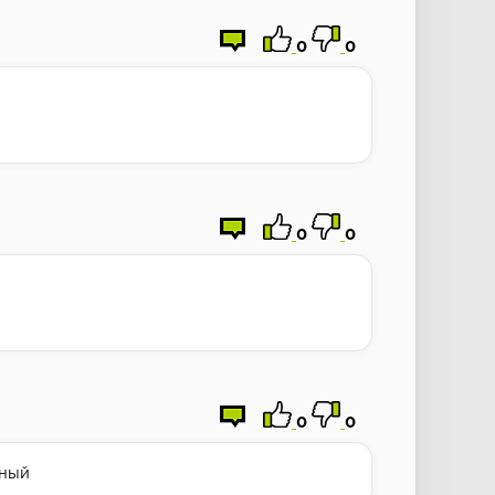
0
0
0
0
0
0
йный