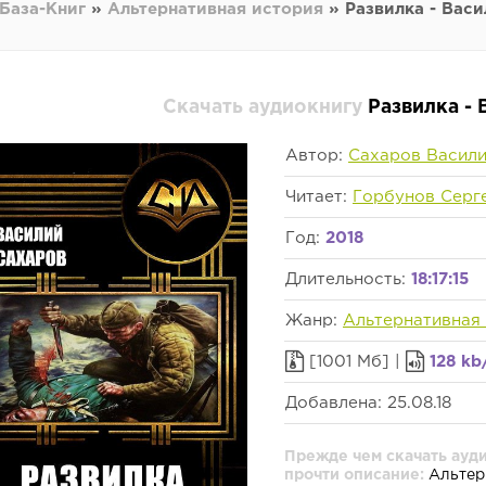
База-Книг
»
Альтернативная история
» Развилка - Вас
Скачать аудиокнигу
Развилка -
Автор:
Сахаров Васил
Читает:
Горбунов Серг
Год:
2018
Длительность:
18:17:15
Жанр:
Альтернативная
[1001 Мб] |
128 kb
Добавлена: 25.08.18
Прежде чем скачать ауди
прочти описание:
Альтер