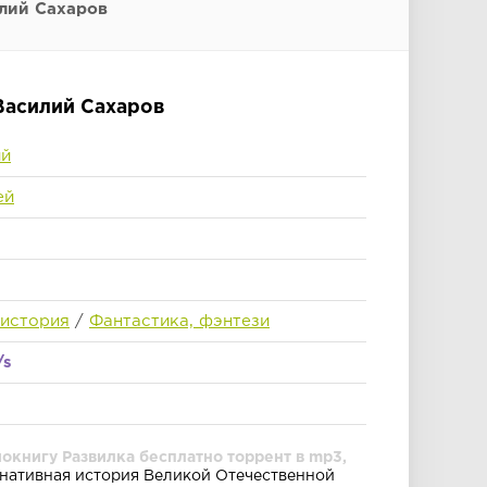
илий Сахаров
 Василий Сахаров
ий
ей
 история
/
Фантастика, фэнтези
/s
окнигу Развилка бесплатно торрент в mp3,
нативная история Великой Отечественной