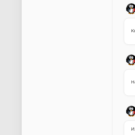
К
Н
И