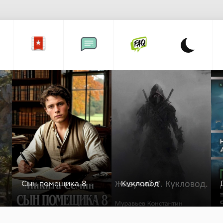
а
Сын помещика 8
Кукловод