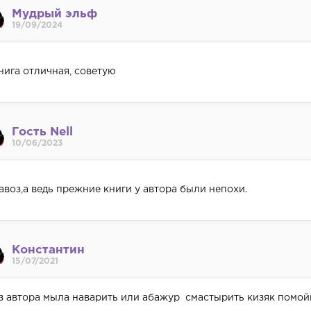
Мудрый эльф
19/09/2024
нига отличная, советую
Гость Nell
10/06/2023
авоз,а ведь прежние книги у автора были непохи.
Константин
15/07/2021
з автора мыла наварить или абажур смастырить кизяк помо