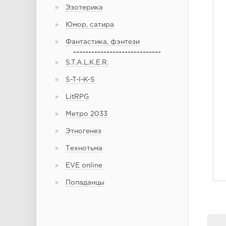
Эзотерика
Юмор, сатира
Фантастика, фэнтези
-----------------------------
S.T.A.L.K.E.R.
S-T-I-K-S
LitRPG
Метро 2033
Этногенез
Технотьма
EVE online
Попаданцы