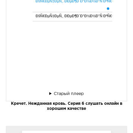
ÐšÑ€ÐµÑ‡ÐµÑ‚. ÐÐµÐ¶Ð´Ð°Ð½Ð½Ð°Ñ ÐºÑ€Ð¾Ð²ÑŒ. Ð¡
ÐšÑ€ÐµÑ‡ÐµÑ‚. ÐÐµÐ¶Ð´Ð°Ð½Ð½Ð°Ñ ÐºÑ€Ð¾Ð²ÑŒ. Ð¡
Старый плеер
Кречет. Нежданная кровь. Серия 6 слушать онлайн в
хорошем качестве