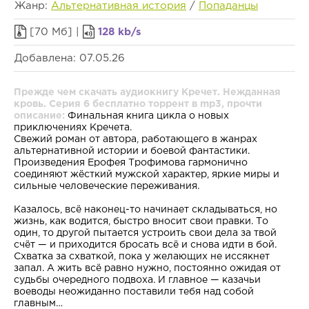
Жанр:
Альтернативная история
/
Попаданцы
[70 Мб] |
128 kb/s
Добавлена: 07.05.26
Прежде чем скачать аудиокнигу Кречет. Нежданная
кровь. Серия 6 бесплатно торрент в mp3, прочти
описание:
Финальная книга цикла о новых
приключениях Кречета.
Свежий роман от автора, работающего в жанрах
альтернативной истории и боевой фантастики.
Произведения Ерофея Трофимова гармонично
соединяют жёсткий мужской характер, яркие миры и
сильные человеческие переживания.
Казалось, всё наконец-то начинает складываться, но
жизнь, как водится, быстро вносит свои правки. То
один, то другой пытается устроить свои дела за твой
счёт — и приходится бросать всё и снова идти в бой.
Схватка за схваткой, пока у желающих не иссякнет
запал. А жить всё равно нужно, постоянно ожидая от
судьбы очередного подвоха. И главное — казачьи
воеводы неожиданно поставили тебя над собой
главным…