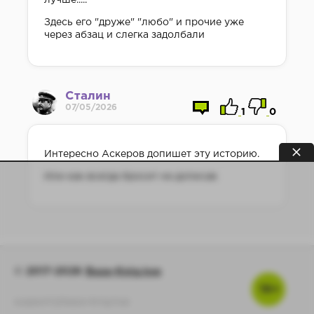
Здесь его "друже" "любо" и прочие уже
через абзац и слегка задолбали
Сталин
07/05/2026
1
0
Интересно Аскеров допишет эту историю.
Или как всегда бросит не дописав
© 2017-2026
Baza-Knig.top
16+
support@baza-knig.top