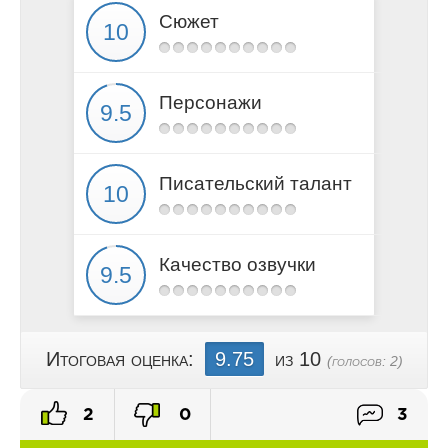
Сюжет
Персонажи
Писательский талант
Качество озвучки
Итоговая оценка:
9.75
из 10
(голосов:
2
)
2
0
3