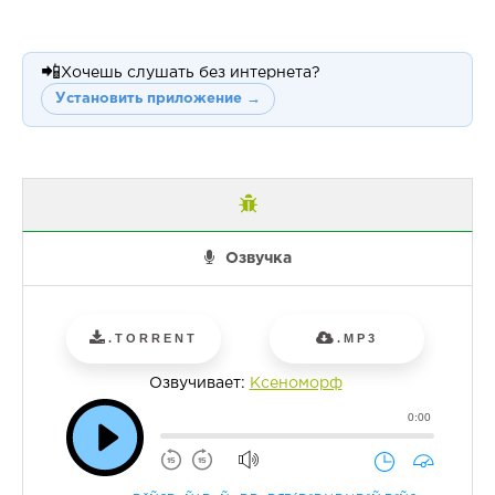
📲
Хочешь слушать без интернета?
Установить приложение →
Озвучка
.TORRENT
.MP3
Озвучивает:
Ксеноморф
0:00