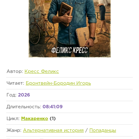
Автор:
Кресс Феликс
Читает:
Бронтвейн-Бородин Игорь
Год:
2026
Длительность:
08:41:09
Цикл:
Макаренко
(1)
Жанр:
Альтернативная история
/
Попаданцы