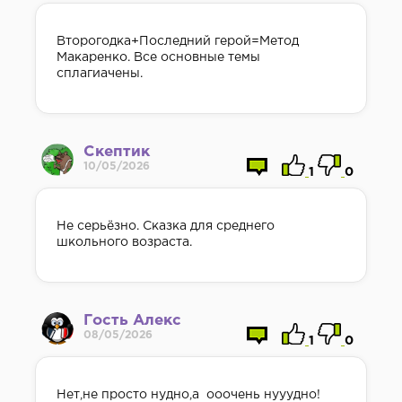
Второгодка+Последний герой=Метод
Макаренко. Все основные темы
сплагиачены.
Скептик
10/05/2026
1
0
Не серьёзно. Сказка для среднего
школьного возраста.
Гость Алекс
08/05/2026
1
0
Нет,не просто нудно,а ооочень нууудно!