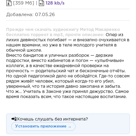
[359 Мб] |
128 kb/s
Добавлена: 07.05.26
Прежде чем скачать аудиокнигу Метод Макаренко
бесплатно торрент в mp3, прочти описание:
Опер из
лихих девяностых погибает — и внезапно очухивается в
нашем времени, но уже в теле молодого учителя в
обычной школе.
Вместо бандитов и уличных разборок — дерзкие
подростки, вместо кабинетов и погон — «улыбчивые»
коллеги, а в качестве ежедневной проверки на
прочность — родительский чат и бесконечные отчёты.
Но одной педагогикой дело не обойдётся. Где-то совсем
рядом живёт человек, который когда-то его убил,
уверенный, что та история давно закопана и забыта.
Что ж… Учитель в Законе уже принял дежурство. Самое
время показать всем, что такое настоящее воспитание.
📲
Хочешь слушать без интернета?
Установить приложение →