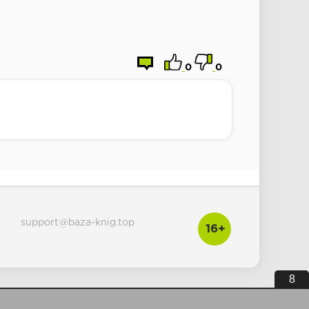
0
0
support@baza-knig.top
16+
7