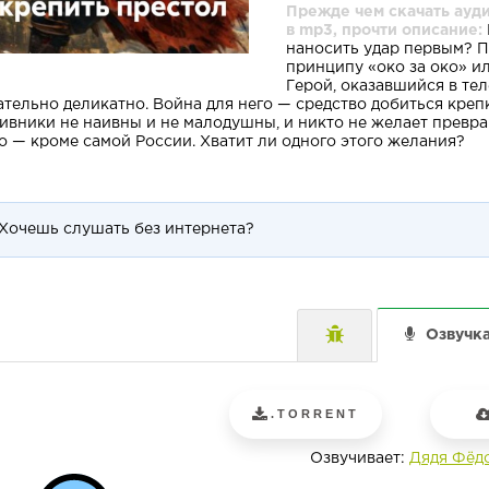
Прежде чем скачать ауд
в mp3, прочти описание:
наносить удар первым? П
принципу «око за око» и
Герой, оказавшийся в те
ательно деликатно. Война для него — средство добиться крепк
ивники не наивны и не малодушны, и никто не желает превр
о — кроме самой России. Хватит ли одного этого желания?
Хочешь слушать без интернета?
Озвучк
.TORRENT
Озвучивает:
Дядя Фёд