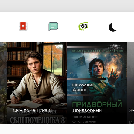
а
Сын помещика 8
Придворный