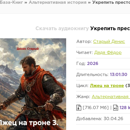
База-Книг
»
Альтернативная история
» Укрепить прест
Скачать аудиокнигу
Укрепить прес
Автор:
Старый Денис
Читает:
Дядя Фёдор
Год:
2026
Длительность:
13:01:30
Цикл:
Лжец на троне
(3
Жанр:
Альтернативная
[716.07 Мб] |
128 
Добавлена: 30.04.26