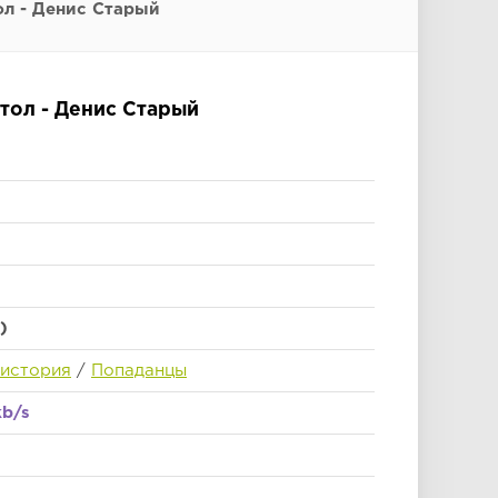
ол - Денис Старый
тол - Денис Старый
)
 история
/
Попаданцы
kb/s