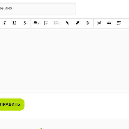
ужирный
Курсив
Подчеркнутый
Зачеркнутый
Выравнивание
Нумерованный список
Маркированный список
Вставить ссылку
Вставить защищенную ссылк
Вставить смайлик
Вставка скрытого 
Вставка цит
Вставк
ПРАВИТЬ