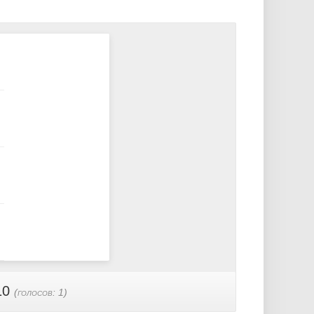
10
(голосов:
1
)