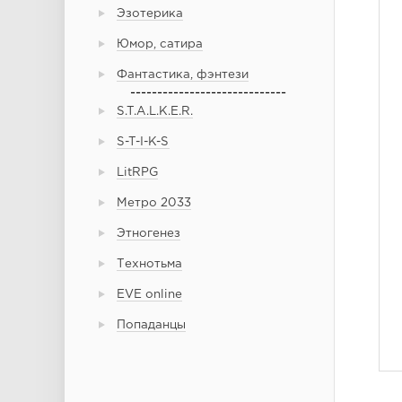
Эзотерика
Юмор, сатира
Фантастика, фэнтези
-----------------------------
S.T.A.L.K.E.R.
S-T-I-K-S
LitRPG
Метро 2033
Этногенез
Технотьма
EVE online
Попаданцы