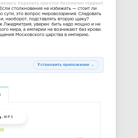
иокнигу Укрепить престол бесплатно торрент
Если столкновения не избежать — стоит ли
о сути, это вопрос мировоззрения. Следовать
ли, наоборот, подставлять вторую щеку?
ле Лжедмитрия, уверен: бить надо мощно и не
ого мира, а империи не возникают без крови.
ащения Московского царства в империю.
Установить приложение →
а
.MP3
ор