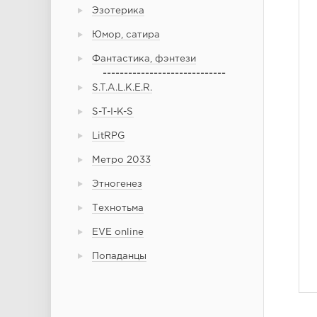
Эзотерика
Юмор, сатира
Фантастика, фэнтези
-----------------------------
S.T.A.L.K.E.R.
S-T-I-K-S
LitRPG
Метро 2033
Этногенез
Технотьма
EVE online
Попаданцы