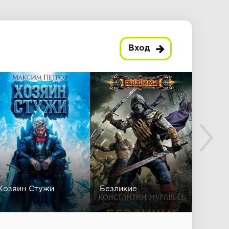
Вход
Хозяин Стужи
Безликие
Черто