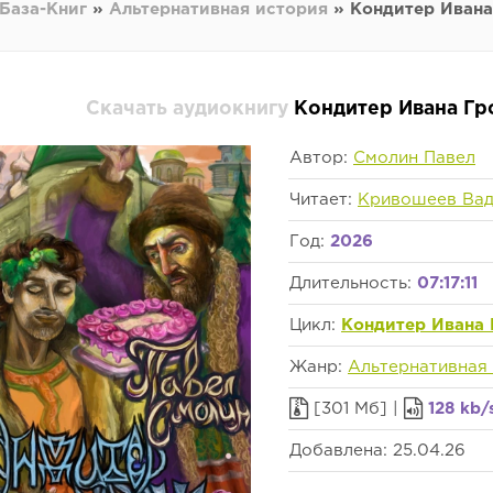
База-Книг
»
Альтернативная история
» Кондитер Ивана 
Скачать аудиокнигу
Кондитер Ивана Гр
Автор:
Смолин Павел
Читает:
Кривошеев Ва
Год:
2026
Длительность:
07:17:11
Цикл:
Кондитер Ивана 
Жанр:
Альтернативная
[301 Мб] |
128 kb/
Добавлена: 25.04.26