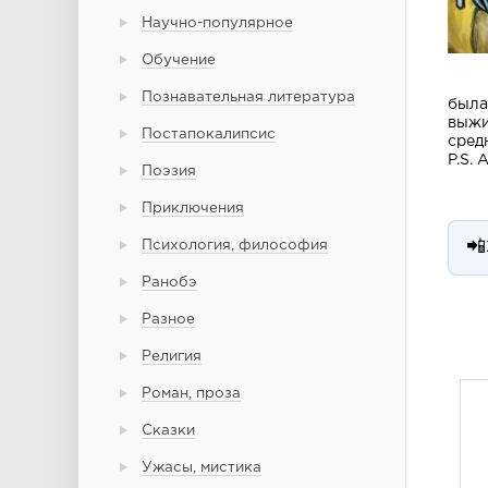
Научно-популярное
Обучение
Познавательная литература
была
выжи
Постапокалипсис
сред
P.S.
Поэзия
Приключения
Психология, философия
📲
Ранобэ
Разное
Религия
Роман, проза
Сказки
Ужасы, мистика