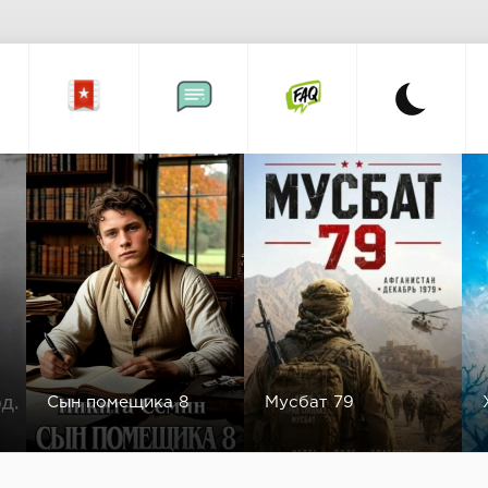
Сын помещика 8
Мусбат 79