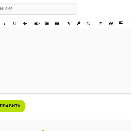
ужирный
Курсив
Подчеркнутый
Зачеркнутый
Выравнивание
Нумерованный список
Маркированный список
Вставить ссылку
Вставить защищенную ссылк
Вставить смайлик
Вставка скрытого 
Вставка цит
Вставк
ПРАВИТЬ