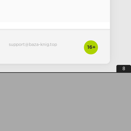
support@baza-knig.top
16+
7