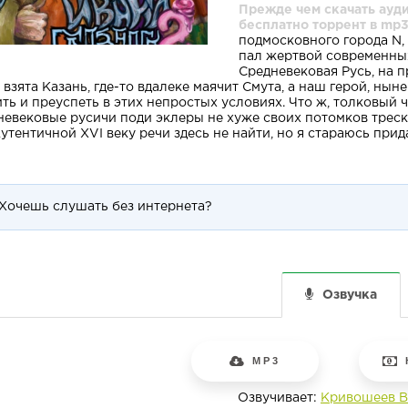
Прежде чем скачать ауд
бесплатно торрент в mp3
подмосковного города N
пал жертвой современных 
Средневековая Русь, на п
 взята Казань, где-то вдалеке маячит Смута, а наш герой, ны
ть и преуспеть в этих непростых условиях. Что ж, толковый 
невековые русичи поди эклеры не хуже своих потомков треск
 Аутентичной XVI веку речи здесь не найти, но я стараюсь прид
Хочешь слушать без интернета?
Озвучка
MP3
Озвучивает:
Кривошеев 