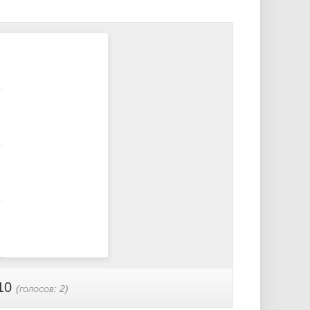
10
(голосов:
2
)