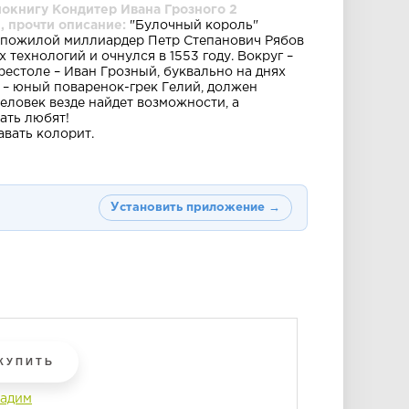
иокнигу Кондитер Ивана Грозного 2
, прочти описание:
"Булочный король"
, пожилой миллиардер Петр Степанович Рябов
технологий и очнулся в 1553 году. Вокруг –
рестоле – Иван Грозный, буквально на днях
не – юный поваренок-грек Гелий, должен
человек везде найдет возможности, а
ать любят!
авать колорит.
Установить приложение →
КУПИТЬ
Вадим