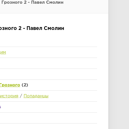
Грозного 2 - Павел Смолин
озного 2 - Павел Смолин
дим
Грозного
(2)
 история
/
Попаданцы
s