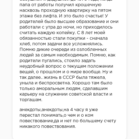
папа от работы получил крошечную
насквозь проходную квартирку на пятом
этаже без лифта. И это было счастье! У
родителей было высшее образование и они
работали с утра до ночи, но приходилось
считать каждую копейку. С 8 лет моей
обязанностью стали покупки - сначала
хлеб, потом задачи все усложнялись.
Помню дикие очереди из озлобленных
людей за самым необходимым. Помню, как
родители пугались, стоило задать
неудобный вопрос о текущем положении
вещей, о прошлом и о мире вообще. Ну и
так далее.. жизнь в СССР была тяжела,
уныла и беспросветна. Хорошо там было
только аморальным людям, сделавшим
карьеру на служении советской власти и
торгашам.
анекдоты,анекдоты,на 4 часу я уже
перестал понимать,о чем и о ком
повествование,да и нет по большему счету
никакого повествования.