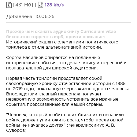
[431 Мб] |
128 kb/s
Добавлена: 10.06.25
Прежде чем скачать аудиокнигу Curriculum vitae
бесплатно торрент в mp3, прочти описание:
Исторический экшен с элементами политического
триллера в стиле альтернативной истории.
Сергей Васильев опирается на подлинные
исторические события, что делает книгу интересной и
познавательной для широкой аудитории.
Первая часть трилогии представляет собой
своеобразную хронику отечественной истории с 1985
по 2019 годы, показанную через жизнь одного человека.
Впоследствии главный персонаж получает
невероятную возможность устранить все мрачные
события, предсказанные для нашей страны.
"Человек, который любит своих ближних и ненавидит
войну, должен уничтожить врага, чтобы после одной
войны не началась другая" (генералиссимус А. В.
Суворов)