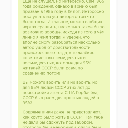
Ещё не слушал, но интересно. Сам 1965
года рождения, однако в армию был
призван в 1985 году в 19 лет. Интересно
послушать из уст автора о том что
было тогда. И главное, можно в общих
чертах сравнить, насколько такое было
возможно вообще, исходя из того в чём
лично я жил тогда! Я уверен, что
вполне смогу разобраться насколько
автор ушел от действительности
происходящего тогда, в те далёкие
советские годы семидесятых и
восьмидесятых, которые для 95%
жителей СССР были раем, по
сравнению потом!
Вы можете верить или не верить, но
для 95% людей СССР этих лет до
перестройки агента США Горбачёва,
СССР был раем для простых людей в
95%!
Современники даже не представляют,
как круто было жить в СССР! Там тебе
не дали бы сдохнуть под забором,
отогрели бы и накормили, одели бы и