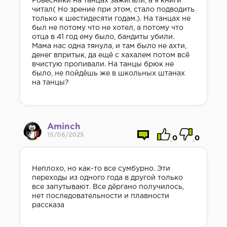
Ровесники на танцах зажигали, а я книги
читал( Но зрение при этом, стало подводить
только к шестидесяти годам.). На танцах не
был не потому что не хотел, а потому что
отца в 41 год ему было, бандиты убили.
Мама нас одна тянула, и там было не ахти,
денег впритык, да ещё с хахалем потом всё
вчистую пропивали. На танцы брюк не
было, не пойдёшь же в школьных штанах
на танцы?
Aminch
15/06/2025
0
0
Неплохо, но как-то все сумбурно. Эти
переходы из одного года в другой только
все запутывают. Все дёргано получилось,
нет последовательности и плавности
рассказа