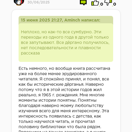
30/06/2025
0
0
15 июня 2025 21:27, Aminch написал:
Неплохо, но как-то все сумбурно. Эти
переходы из одного года в другой только
все запутывают. Все дёргано получилось,
нет последовательности и плавности
рассказа
Есть немного, но вообще книга рассчитана
уже на более менее эрудированного
читателя. Я спокойно принял, и понял, все
как бы исторические дёрганья. Наверно
потому что я в этой истории годов жил
реально, я 1965 г. рождения. Мне многие
моменты истории понятны. Понятны
благодаря наверно моему любопытству
изучения всего для меня интересному. Эта
интересность появилась с детства, как
только научился читать, и прочитал
половину библиотеки что была рядом.