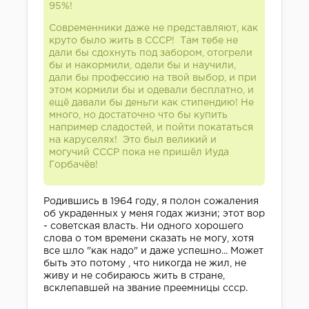
95%!
Современники даже не представляют, как
круто было жить в СССР! Там тебе не
дали бы сдохнуть под забором, отогрели
бы и накормили, одели бы и научили,
дали бы профессию на твой выбор, и при
этом кормили бы и одевали бесплатно, и
ещё давали бы деньги как стипендию! Не
много, но достаточно что бы купить
например сладостей, и пойти покататься
на каруселях! Это был великий и
могучий СССР пока не пришёл Иуда
Горбачёв!
Родившись в 1964 году, я полон сожаления
об украденных у меня годах жизни; этот вор
- советская власть. Ни одного хорошего
слова о том времени сказать не могу, хотя
все шло "как надо" и даже успешно... Может
быть это потому , что никогда не жил, не
живу и не собираюсь жить в стране,
всклепавшей на звание преемницы ссср.