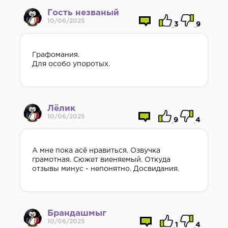
Гость незваный
10/06/2025
3
9
Графомания.
Для особо упоротых.
Лëлик
10/06/2025
9
4
А мне пока асë нравиться. Озвучка
грамотная. Сюжет виеняемый. Откуда
отзывы минус - непонятно. Досвидания.
Брандашмыг
10/06/2025
1
4