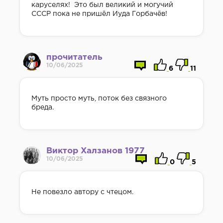
каруселях! Это был великий и могучий
СССР пока не пришёл Иуда Горбачёв!
прочитатель
10/06/2025
6
11
Муть просто муть, поток без связного
бреда.
Виктор Халзанов 1977
10/06/2025
0
5
Не повезло автору с чтецом.