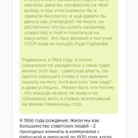
научили, дали бы профессию на твой
выбор, и при этом кормили бы и
одевали бесплатно, и ещё давали бы
деньги как стипендию! Не много, но
достаточно что бы купить например
сладостей, и пойти покататься на
каруселях! Это был великий и могучий
СССР пока не пришёл Иуда Горбачёв!
Родившись в 1964 году, я полон
сожаления об украденных у меня годах
жизни; этот вор - советская власть. Ни
одного хорошего слова о том времени
сказать не могу, хотя все шло "как надо"
и даже успешно... Может быть это потому
, что никогда не жил, не живу и не
собираюсь жить в стране, всклепавшей
на звание преемницы ссср.
Я 1956 года рождения. Жили мы как
большинство советских людей - 2
проходных комнаты в коммуналке с
бабушкой и дедушкой до 1970 года, когда