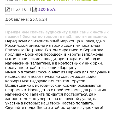
[1.67 Гб] |
320 kb/s
Добавлена: 23.06.24
Прежде чем скачать аудиокнигу Дядя самых честных
правил 1 бесплатно торрент в mp3, прочти описание:
Перед нами альтернативный мир конца 18 века, где в
Российской империи на троне сидит императрица
Елизавета Петровна. В этом мире вместо Берингова
пролива – Берингов перешеек, в кареты запряжены
магомеханические лошади, аристократия обладает
магическими талантами, а в крепостных у них орки,
послушно отрабатывающие барщину.
Именно в такую Россию едет из Парижа для получения
наследства и перезапуска не совсем задавшейся
карьеры маг-недоучка Константин Урусов.
Возвращение к историческим корням оказывается
непростым. Наследство с проблемками, для развития
магического Таланта придется постараться, да и
запросто можно умереть на очередной дуэли, на
участие в которых наш герой мастер попадать.
Слушайте подробности этой истории в аудиокниге!