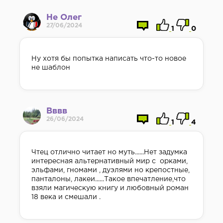
Не Олег
27/06/2024
1
0
Ну хотя бы попытка написать что-то новое
не шаблон
Вввв
26/06/2024
1
4
Чтец отлично читает но муть......Нет задумка
интересная альтернативный мир с орками,
эльфами, гномами , дуэлями но крепостные,
панталоны, лакеи......Такое впечатление,что
взяли магическую книгу и любовный роман
18 века и смешали .