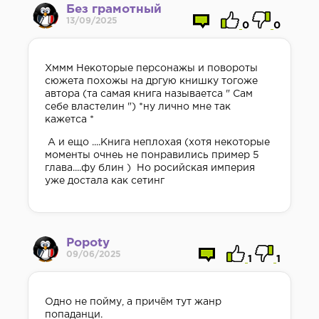
Без грамотный
13/09/2025
0
0
Хммм Некоторые персонажы и повороты
сюжета похожы на дргую книшку тогоже
автора (та самая книга называетса " Сам
себе властелин ") *ну лично мне так
кажетса *
А и ещо ....Книга неплохая (хотя некоторые
моменты очнеь не понравились пример 5
глава....фу блин ) Но росийская империя
уже достала как сетинг
Popoty
09/06/2025
1
1
Одно не пойму, а причём тут жанр
попаданци.