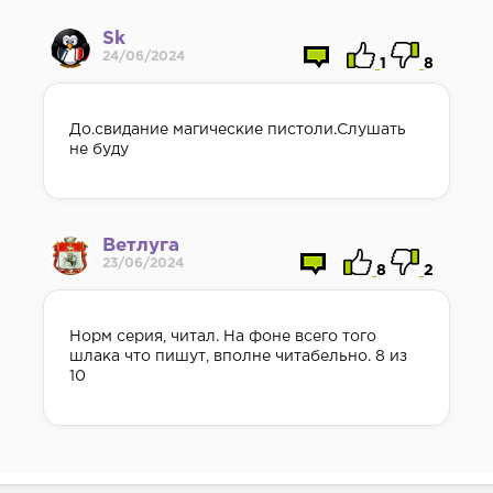
Sk
24/06/2024
1
8
До.свидание магические пистоли.Слушать
не буду
Ветлуга
23/06/2024
8
2
Норм серия, читал. На фоне всего того
шлака что пишут, вполне читабельно. 8 из
10