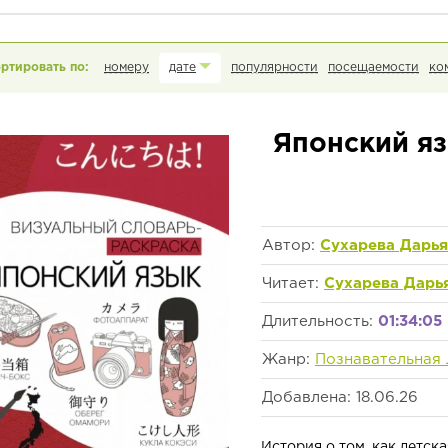
номеру
дате
популярности
посещаемости
ко
Японский яз
Автор:
Сухарева Дарья
Читает:
Сухарева Дарь
Длительность:
01:34:05
Жанр:
Познавательная 
Добавлена: 18.06.26
История о том, как детс