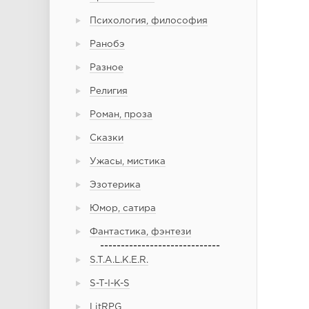
Психология, философия
Ранобэ
Разное
Религия
Роман, проза
Сказки
Ужасы, мистика
Эзотерика
Юмор, сатира
Фантастика, фэнтези
-----------------------------
S.T.A.L.K.E.R.
S-T-I-K-S
LitRPG