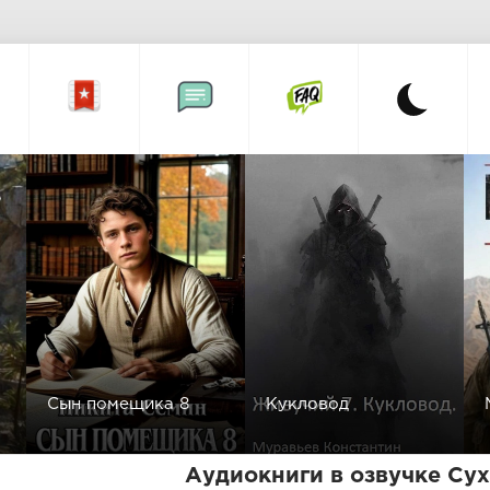
а
Сын помещика 8
Кукловод
Аудиокниги в озвучке Су