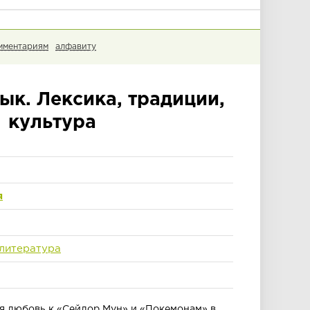
мментариям
алфавиту
ык. Лексика, традиции,
культура
я
литература
кая любовь к «Сейлор Мун» и «Покемонам» в